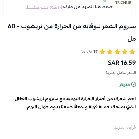
اضغط هنا للمزيد من ماركة
تريشوب - Trichup
سيروم الشعر للوقاية من الحرارة من تريشوب - 60
مل
(13 تقييم)
16.59 SAR
السعر شامل الضريبة
متوفر
احمِ شعرك من أضرار الحرارة اليومية مع سيروم تريشوب الفعّال،
الذي يمنحك حماية قوية ولمعانًا طبيعيًا يدوم طوال اليوم.
مزايا:
قراءة المزيد
يشكّل طبقة واقية تحمي الشعر من التلف الناتج عن المكواة، المجفف،