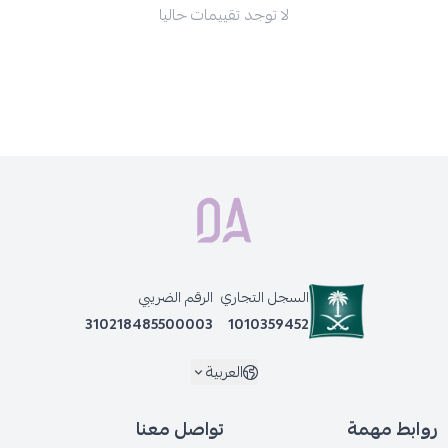
لا توجد تقييمات حاليا
السجل التجاري
الرقم الضريبي
310218485500003
1010359452
العربية
روابط مهمة
تواصل معنا