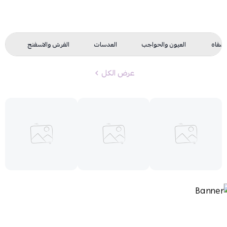
لشفاه
العيون والحواجب
العدسات
الفرش والاسفنج
مث
عرض الكل