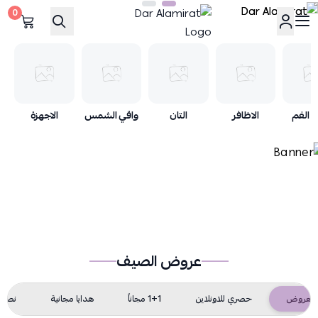
0
Dar Alamirat
 الفم
الاظافر
التان
واقي الشمس
الاجهزة
عروض الصيف
العروض
حصري للاونلاين
1+1 مجاناً
هدايا مجانية
نص ا