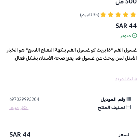
500 مل
(35 تقييم)
44 SAR
متوفر
غسول الفم "ذا بريث كو غسول الفم بنكهة النعناع اللامع" هو الخيار
الأمثل لمن يبحث عن غسول فم يعزز صحة الأسنان بشكل فعال.
المميزات والفوائد:
قراءة المزيد
غسول فم مضاد للتسوس:
يحارب التسوس لمدة تصل إلى 24 ساعة.
يعزز قوة الأسنان ويحسن مظهرها:
يساعد في تقوية مينا الأسنان
الضعيف وتحسين مظهر الأسنان بشكل عام.
رقم الموديل
697029995204
ينعش النفس:
يمنحك نفساً منتعشاً يدوم طويلاً.
تصنيف المنتج
الاكثر مبيعا
يساعد في تقوية مينا الأسنان الضعيف:
يساهم في استعادة صحة المينا
ويقلل من علامات التسوس المبكرة.
خالي من الكحول والنكهات والألوان الصناعية:
مما يجعله آمناً
44 SAR
السعر
للاستخدام اليومي.