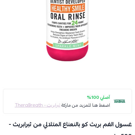
أصلي 100%
اضغط هنا للمزيد من ماركة
ثيرابريث - TheraBreath
غسول الفم بريث كو بالنعناع المتلالي من ثيرابريث -