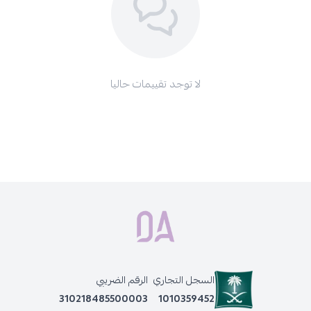
لا توجد تقييمات حاليا
السجل التجاري
الرقم الضريبي
310218485500003
1010359452