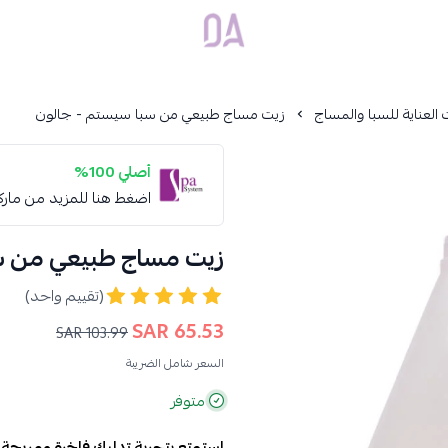
Dar Alamirat
العناية للسبا والمساج
زيت مساج طبيعي من سبا سيستم - جالون
أصلي 100%
اضغط هنا للمزيد من مار
زيت مساج طبيعي من س
(تقييم واحد)
65.53 SAR
103.99 SAR
السعر شامل الضريبة
متوفر
استمتع بتجربة تدليك فاخرة ومريحة م