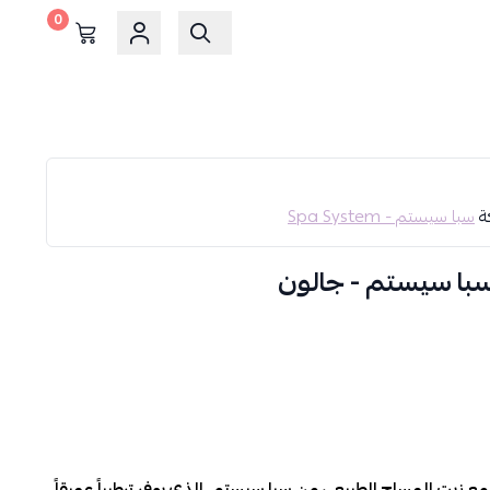
0
كة
سبا سيستم - Spa System
با سيستم - جالون
ع زيت المساج الطبيعي من سبا سيستم، الذي يوفر ترطيباً عميقاً