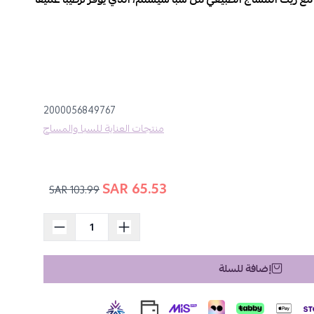
وت الفاخرة التي تعمل على ترطيب البشرة بعمق، مما يمنحك ملمسًا
 تقليل آلام العضلات والشعور بالإجهاد، مما يجعله مثاليًا
2000056849767
 النشاط.
منتجات العناية للسبا والمساج
 يترك أي طبقة دهنية على البشرة، مما يعزز من فعالية تجربة
65.53 SAR
103.99 SAR
1 جالون، مما يجعله مثاليًا للاستخدام المستمر سواء في المنزل أو في صالونات
إضافة للسلة
أ بتدليكه بلطف باستخدام حركات دائرية لتوفير الراحة التامة
 كجزء من روتين التدليك اليومي للحصول على أفضل النتائج.