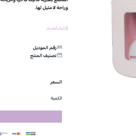
وراحة لا مثيل لها.
المميزات والفوائد:
قراءة المزيد
ترطيب فعّال:
يحتوي على مزيج من الزي
ناعمًا وسلسًا.
تخفيف التوتر والإجهاد:
يساعد الزيت في
رقم الموديل
للاستخدام بعد يوم طويل من العمل أو
تصنيف المنتج
مكونات طبيعية:
تركيبة 100% من الزيوت الطبيعية التي توفر لك شعورًا بالراحة والاسترخاء أثناء التدليك.
ملمس غير دهني:
قوام الزيت خفيف ولا
التدليك.
السعر
حجم اقتصادي:
يأتي بحجم 
التدليك.
الكمية
طريقة الاستخدام:
ضع كمية كافية من الزيت على الجلد وابد
والتخفيف من الإجهاد. يمكن استخدامه