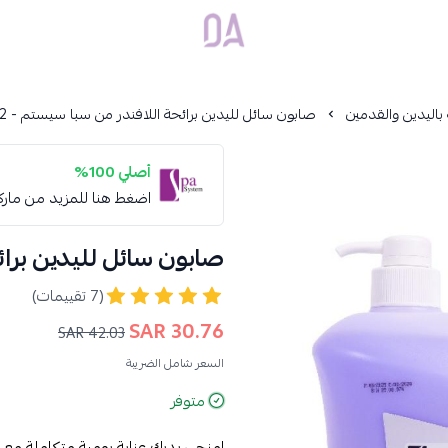
Dar Alamirat
ة باليدين والقدمين
صابون سائل لليدين برائحة اللافندر من سبا سيستم - 4.2 لتر
أصلي 100%
اضغط هنا للمزيد من مار
صابون سائل لليدين برائحة
(7 تقييمات)
30.76 SAR
42.03 SAR
السعر شامل الضريبة
متوفر
امنحي يديكِ عناية يومية متكاملة مع 