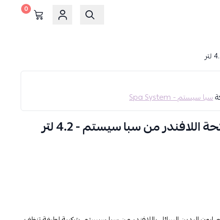
0
كة
سبا سيستم - Spa System
 اللافندر من سبا سيستم - 4.2 لتر
صابون اليدين السائل باللافندر من سبا سيستم، بتركيبة لطيفة تنظف