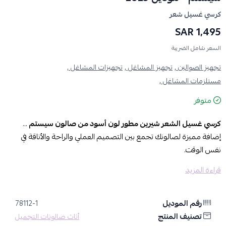
كرسي غسيل شعر
1,495 SAR
السعر شامل الضريبة
تجهيز الصوالين ,
تجهيز المشاغل ,
تجهيزات المشاغل ,
مستلزمات المشاغل ,
متوفر
كرسي غسيل الشعر شيرين مطور لون أسود من صالون سيستم
…
إضافة مميزة لصالونك تجمع بين التصميم العملي والراحة والأناقة في
نفس الوقت.
قراءة المزيد
مواصفات كرسي غسيل الشعر
الأبعاد (طول -ارتفاع-عرض):
50*50*45 سم
رقم الموديل
المواد المستخدمة في التصنيع:
جلد- سيراميك
78112-1
الألوان المتوفرة:
تصنيف المنتج
أسود
أثاث صالونات التجميل