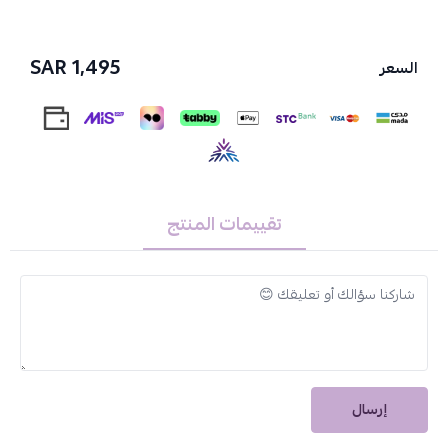
وزن المنتج:
20 كيلو جرام
الماركة
: صالون سيستم
1,495 SAR
السعر
مميزات كرسي غسيل الشعر شيرين
كرسي مصنوع من الجلد الفاخر ومحشو بطبقة من الفايبر ليمنح
مستخدمه راحة مضاعفة.
للكرسي تصميم مميز مدعم بمسند ظهر مصنوع من البولي يوريثان
يدعم الظهر ويحميه من الألم.
حوض المغسلة مصنوع من السيراميك عالي الجودة أما القاعدة
تقييمات المنتج
فمصنوعة من الألياف الزجاجية مما يكسبها قوة ومتانة.
يمكن تعديل وضعية الحوض للأعلى والأسفل بما يتناسب مع راحة
المستخدم.
الحوض مزود بدش وصنابير مياه وصرف.
من بين مجموعة كبيرة من
مستلزمات صالونات التجميل
نقدم لك
كرسي
غسيل الشعر
شيرين مطور لون أسود موديل 2025 من
صالون سيستم
.
إرسال
اطلبه الآن وامنح عملائك تجربة هي مزيج بين الراحة والرفاهية والفخامة.