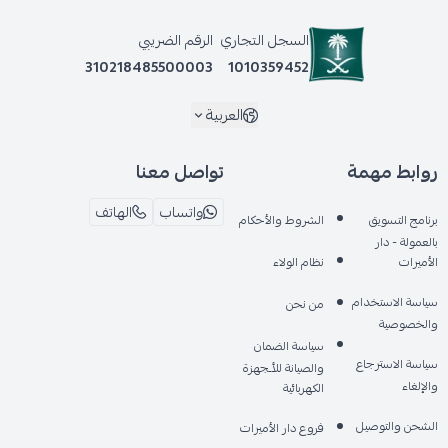
السجل التجاري
الرقم الضريبي
310218485500003
1010359452
العربية
روابط مهمة
تواصل معنا
واتساب
الهاتف
برنامج التسويق
الشروط والأحكام
بالعمولة - دار
الأميرات
نظام الولاء
سياسة الاستخدام
من نحن
والخصوصية
سياسة الضمان
سياسة الاسترجاع
والصيانة للأـجهزة
والإلغاء
الكهربائية
الشحن والتوصيل
فروع دار الأميرات