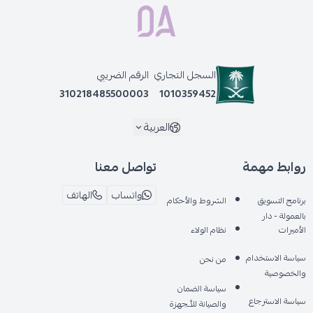
منتجات مقترحة:
جهاز بخار الوجه بالاوزون بتصميم حصري 2 في 1 , سلفر
اوكيما - جهاز مساج القدمين ، OK-518
السجل التجاري
الرقم الضريبي
صالون سيستم - جهاز تقليم الاظافر مع مروحه شفط كهربائية ، SS-
310218485500003
1010359452
803PRO
العربية
روابط مهمة
تواصل معنا
واتساب
الهاتف
برنامج التسويق
الشروط والأحكام
بالعمولة - دار
الأميرات
نظام الولاء
سياسة الاستخدام
من نحن
والخصوصية
سياسة الضمان
سياسة الاسترجاع
والصيانة للأـجهزة