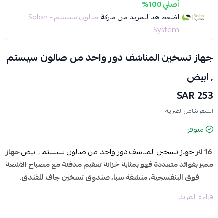
أصلي 100%
اضغط هنا للمزيد من ماركة
صالون سيستم - Salon
System
جهاز تسخين المناشف دور واحد من صالون سيستم
, ابيض
253 SAR
السعر شامل الضريبة
متوفر
16 لتر
جهاز تسخين المناشف دور واحد من صالون سيستم , ابيض
جهاز
مميز بفوائد متعددة فهو بمثابة خزانة تعقيم مدفئة مع مصباح الأشعة
فوق البنفسجية، منشفة سبا، صندوق تسخين جاف للفندق.
قراءة المزيد
المميزات:
1. في التحكم في الحواسيب الصغيرة ، درجة حرارته مستقرة للغاية لضمان