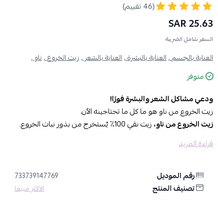
(46 تقييم)
25.63 SAR
السعر شامل الضريبة
العناية بالجسم ,
العناية بالبشرة ,
العناية بالشعر ,
زيت الخروع ,
ناو ,
متوفر
ودعي مشاكل الشعر والبشرة فورًا!
زيت الخروع من ناو هو ما كل ما تحتاجينه الآن.
زيت الخروع من ناو،
زيت نقي 100٪ يُستخرج من بذور نبات الخروع.
يتميز بلونه الأصفر الفاتح ورائحته الخفيفة وطعمه المميز. يُعتبر من
قراءة المزيد
الزيوت متعددة الاستخدامات، يُمكن استخدامه للعديد من الأغراض، بما
في ذلك:
العناية بالبشرة:
يُرطب البشرة ويُغذيها ويُعالج حب الشباب والتهابات
رقم الموديل
733739147769
البشرة.
تصنيف المنتج
الاكثر مبيعا
العناية بالشعر:
يُعزز نمو الشعر ويُكثفه ويُعالج قشرة الرأس.
الصحة العامة:
يُعزز الجهاز المناعي ويُحسّن من الهضم ويُخفف من آلام