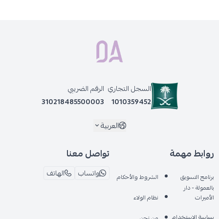
السجل التجاري
الرقم الضريبي
310218485500003
1010359452
العربية
روابط مهمة
تواصل معنا
واتساب
الهاتف
برنامج التسويق
الشروط والأحكام
بالعمولة - دار
الأميرات
نظام الولاء
سياسة الاستخدام
من نحن