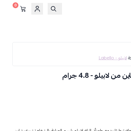
0
كة
لابيلو - Labello
ابيلو - 4.8 جرام
ترطيبًا يدوم طويلًا، إليكِ لابيلو بلسم العناية بالشفاه تشيري شاين،