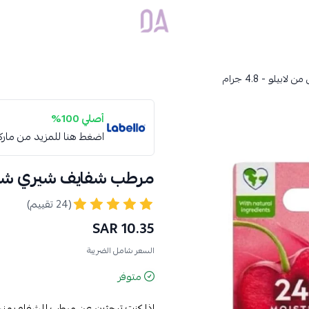
Dar Alamirat
لو - 4.8 جرام
أصلي 100%
اضغط هنا للمزيد من مار
مرطب شفايف شيري شاين من ل
(24 تقييم)
10.35 SAR
السعر شامل الضريبة
متوفر
إذا كنتِ تبحثين عن مرطب للشفاه يمنحكِ 