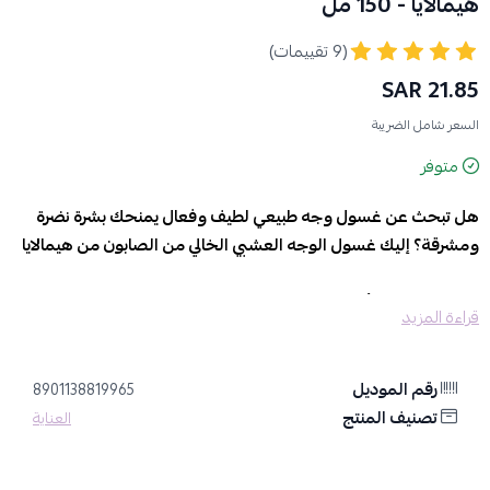
هيمالايا - 150 مل
(9 تقييمات)
21.85 SAR
السعر شامل الضريبة
متوفر
هل تبحث عن غسول وجه طبيعي لطيف وفعال يمنحك بشرة نضرة
ومشرقة؟ إليك غسول الوجه العشبي الخالي من الصابون من هيمالايا
غني بمزيج من الأعشاب المُفيدة:
قراءة المزيد
الزعفران: يُعرف بخصائصه المُضادة للأكسدة التي تُحارب علامات
الشيخوخة، ويُساعد على تفتيح لون البشرة وتوحيد لونها.
الخيار: يُهدئ البشرة ويُقلل من الاحمرار، ويُعطيها شعورًا بالانتعاش
رقم الموديل
8901138819965
والترطيب.
تصنيف المنتج
العناية
فعالية فائقة: يُفتّح البشرة: يُساعد على تفتيح لون البشرة وتوحيد لونها
بفضل خصائص التفتيح في المكونات العشبية.