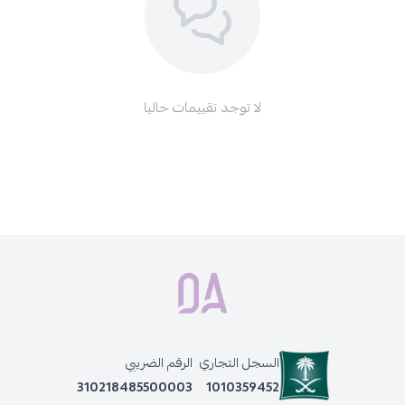
لا توجد تقييمات حاليا
السجل التجاري
الرقم الضريبي
310218485500003
1010359452