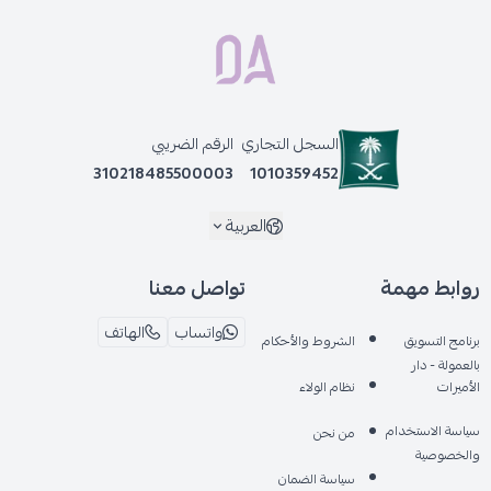
السجل التجاري
الرقم الضريبي
310218485500003
1010359452
العربية
روابط مهمة
تواصل معنا
واتساب
الهاتف
برنامج التسويق
الشروط والأحكام
بالعمولة - دار
الأميرات
نظام الولاء
سياسة الاستخدام
من نحن
والخصوصية
سياسة الضمان