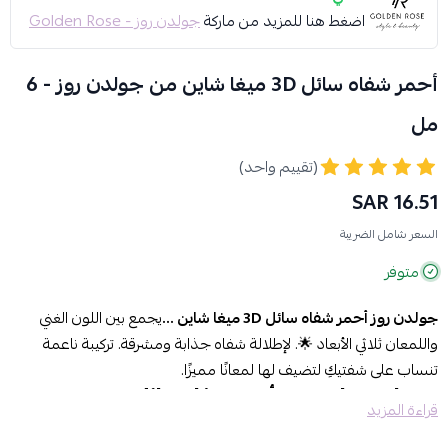
اضغط هنا للمزيد من ماركة
جولدن روز - Golden Rose
أحمر شفاه سائل 3D ميغا شاين من جولدن روز - 6
مل
(تقييم واحد)
16.51 SAR
السعر شامل الضريبة
متوفر
جولدن روز أحمر شفاه سائل 3D ميغا شاين …
يجمع بين اللون الغني
واللمعان ثلاثي الأبعاد 🌟. لإطلالة شفاه جذابة ومشرقة. تركيبة ناعمة
تنساب على شفتيكِ لتضيف لها لمعانًا مميزًا.
مميزات جولدن روز أحمر شفاه سائل
قراءة المزيد
تقنية 3D ميغا شاين
تضفي لمعاناً عميقاً وثلاثي الأبعاد لشفاهك.