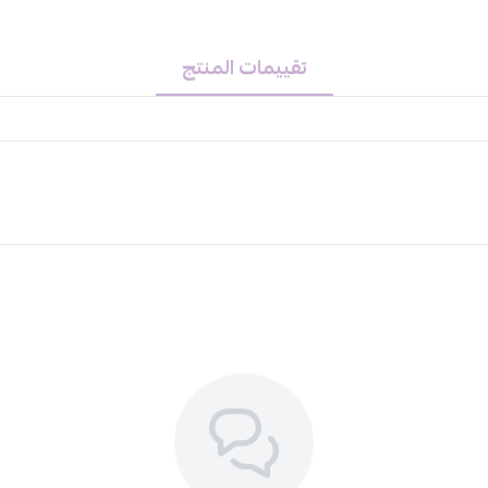
مناسبة. اختياركِ لمنتجات فلورمار هو
أبداً.
امنحي عينيكِ السواد الذي تستحق
تقييمات المنتج
لتألق يخطف الأنفاس
منتجات قد تهمك:
كوزمو سوفت اند شاين ملمع للضفائر
غسول القهوة للوجه من كوزمو
غسول الوجه بالذهب من كوزمو
تونر بالليمون من كوزمو
كريم تجعيد الشعر سوفت آند شاين بج