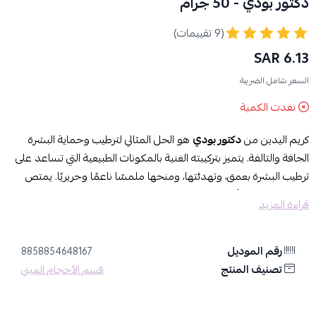
دكتور بودي - 50 جرام
(9 تقييمات)
6.13 SAR
السعر شامل الضريبة
نفدت الكمية
كريم اليدين من
دكتور بودي
هو الحل المثالي لترطيب وحماية البشرة
الجافة والتالفة. يتميز بتركيبته الغنية بالمكونات الطبيعية التي تساعد على
ترطيب البشرة بعمق، وتهدئتها، ومنحها ملمسًا ناعمًا وحريريًا. يمتص
بسرعة دون ترك أي بقايا دهنية، مما يجعله مثاليًا للاستخدام اليومي.
قراءة المزيد
المزايا:
✔️ يرطب البشرة بعمق ويحافظ على نعومتها
رقم الموديل
8858854648167
✔️ غني بالمكونات المغذية مثل الزيوت الطبيعية والفيتامينات
تصنيف المنتج
قسم الأحجام الميني
✔️ سريع الامتصاص وغير دهني
✔️ يحمي اليدين من الجفاف والتشققات