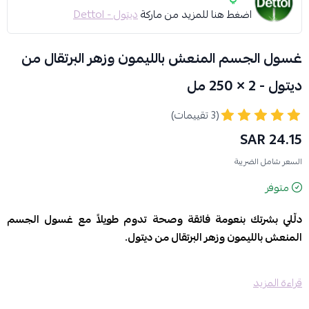
اضغط هنا للمزيد من ماركة
ديتول - Dettol
غسول الجسم المنعش بالليمون وزهر البرتقال من
ديتول - 2 × 250 مل
(3 تقييمات)
24.15 SAR
السعر شامل الضريبة
متوفر
دلّلي بشرتك بنعومة فائقة وصحة تدوم طويلاً مع غسول الجسم
المنعش بالليمون وزهر البرتقال من ديتول.
المميزات والفوائد:
قراءة المزيد
✅
تركيبة غنية:
تغذي البشرة بعمق وتضفي عليها نعومة ونضارة لا مثيل