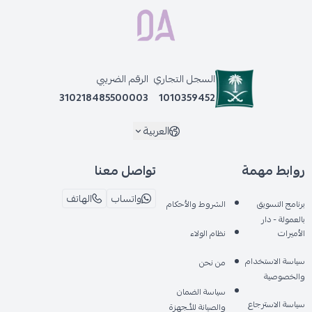
السجل التجاري
الرقم الضريبي
310218485500003
1010359452
العربية
روابط مهمة
تواصل معنا
واتساب
الهاتف
برنامج التسويق
الشروط والأحكام
بالعمولة - دار
الأميرات
نظام الولاء
سياسة الاستخدام
من نحن
والخصوصية
سياسة الضمان
سياسة الاسترجاع
والصيانة للأـجهزة