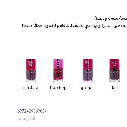
مسة مميزة وناعمة.
ف على البشرة ولون غني يضيف للشفاه والخدود جمالًا طبيعيًا
ستين:
اجة إلى تعديل.
الامتصاص والدمج.
ظهر متألق.
christine
hop hop
go go
lolli
نح بشرتك ترطيبًا ونضارة.
6972489969069
الاكثر مبيعا