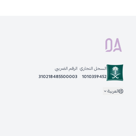
السجل التجاري
الرقم الضريبي
310218485500003
1010359452
العربية