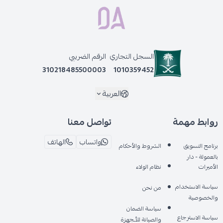
السجل التجاري
الرقم الضريبي
310218485500003
1010359452
العربية
روابط مهمة
تواصل معنا
واتساب
الهاتف
برنامج التسويق
الشروط والأحكام
بالعمولة - دار
الأميرات
نظام الولاء
سياسة الاستخدام
من نحن
والخصوصية
سياسة الضمان
سياسة الاسترجاع
والصيانة للأـجهزة