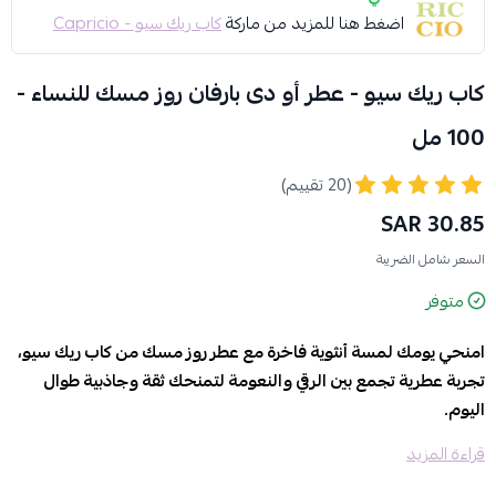
اضغط هنا للمزيد من ماركة
كاب ريك سيو - Capricio
كاب ريك سيو - عطر أو دى بارفان روز مسك للنساء -
100 مل
(20 تقييم)
30.85 SAR
السعر شامل الضريبة
متوفر
امنحي يومك لمسة أنثوية فاخرة مع عطر روز مسك من كاب ريك سيو،
تجربة عطرية تجمع بين الرقي والنعومة لتمنحك ثقة وجاذبية طوال
اليوم.
قراءة المزيد
المميزات والفوائد: