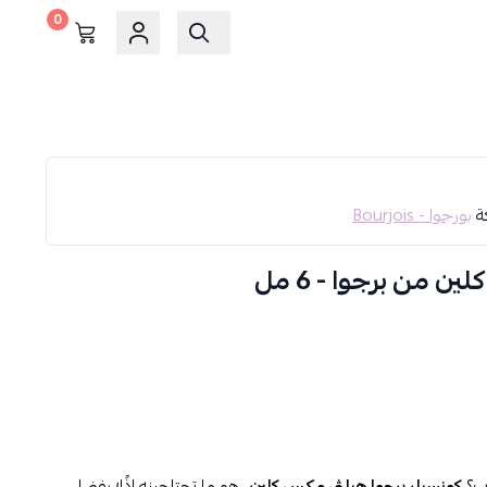
0
كة
بورجوا - Bourjois
 من برجوا - 6 مل
وب؟
كونسيلر برجوا هيلثي مكس كلين
…هو ما تحتاجينه إذًا؛ بفضل