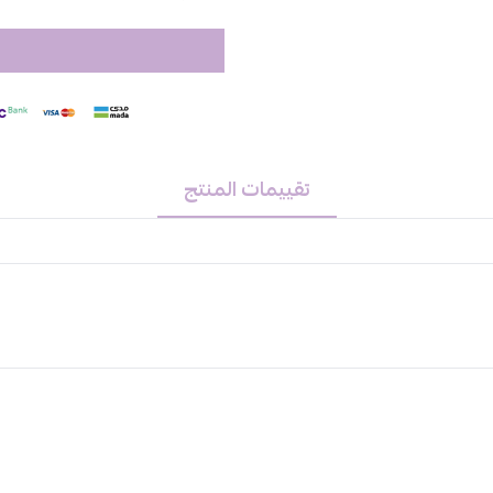
يمكن استخدامه لإخفاء العيوب أو لإض
حجم العبوة:
6 مل
بورجوا كونسيلر
هيلثي ميكس كلين
هو 
لدى أكبر موقع مكياج عربي دار الأميرا
تقييمات المنتج