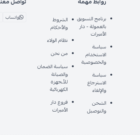
روابط مهمة
تواصل معنا
واتساب
برنامج التسويق
الشروط
بالعمولة - دار
والأحكام
الأميرات
نظام الولاء
سياسة
من نحن
الاستخدام
والخصوصية
سياسة الضمان
والصيانة
سياسة
للأـجهزة
الاسترجاع
الكهربائية
والإلغاء
فروع دار
الشحن
الأميرات
والتوصيل