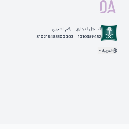
السجل التجاري
الرقم الضريبي
310218485500003
1010359452
العربية