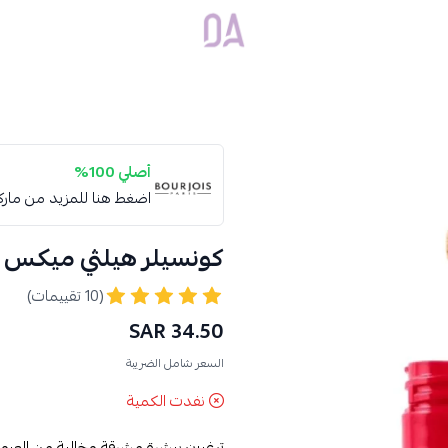
Dar Alamirat
أصلي 100%
اضغط هنا للمزيد من مار
كونسيلر هيلثي ميكس كلين
(10 تقييمات)
34.50 SAR
السعر شامل الضريبة
نفدت الكمية
ترغبين ببشرة مشرقة وخالية من العي