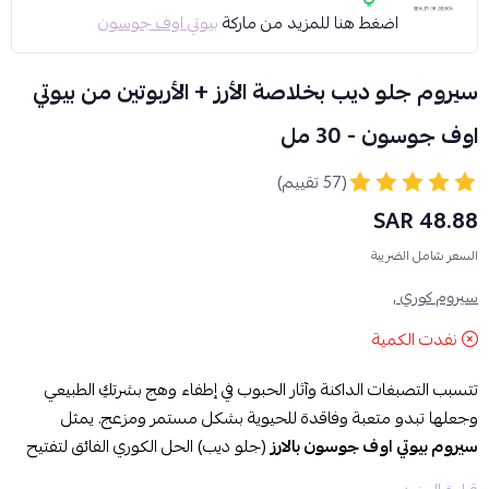
اضغط هنا للمزيد من ماركة
بيوتي اوف جوسون
سيروم جلو ديب بخلاصة الأرز + الأربوتين من بيوتي
اوف جوسون - 30 مل
(57 تقييم)
48.88 SAR
السعر شامل الضريبة
سيروم كوري ,
نفدت الكمية
تتسبب التصبغات الداكنة وآثار الحبوب في إطفاء وهج بشرتكِ الطبيعي
وجعلها تبدو متعبة وفاقدة للحيوية بشكل مستمر ومزعج. يمثل
سيروم بيوتي اوف جوسون بالارز
(جلو ديب) الحل الكوري الفائق لتفتيح
البقع وتوحيد لون البشرة بتركيبة مبتكرة تجمع بين عراقة ماء الأرز وقوة