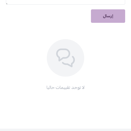
الآن من دار الأميرات واستمتعي بقوة ونعومة لا تقاوم!
منتجات قد تكون مهمة:
إرسال
سورالي بروتين ثيرابي البرازيلي الأصلي
شامبو ارجانيا صحاري
كريم كلير للجسم
ماكينة حلاقة فينوس ريفيرا
شامبو الرمان
لوشن اللافندر للجسم
ملح اللافندر
لا توجد تقييمات حاليا