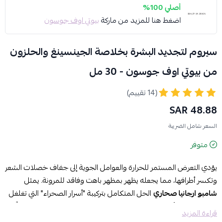
أصلي 100%
اضغط هنا للمزيد من ماركة
بيوتي اوف جوسون
سيروم لتجديد البشرة بخلاصة الجينسينغ والحلزون
من بيوتي اوف جوسون - 30 مل
(14 تقييم)
48.88 SAR
السعر شامل الضريبة
متوفر
يؤدي التعرض المستمر للحرارة والعوامل الجوية إلى جفاف خصلات الشعر
وتكسر أطرافها، مما يجعله يظهر بمظهر باهت وفاقد للمرونة. يمثل
شامبو ارجانيا صحاري
الحل المتكامل بتركيبة "أسرار الصحراء" التي تغلغل
زيت الأرغان في أعماق البصيلات ليعيد بناء شعركِ ويمنحه قوة ولمعاناً
قراءة المزيد
استثنائياً.