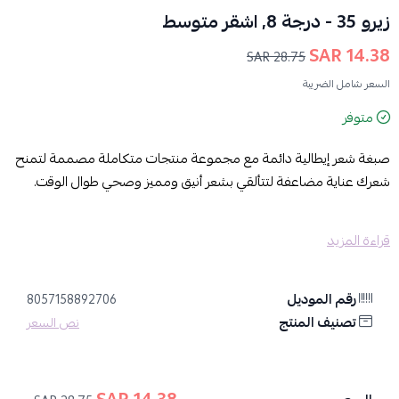
زيرو 35 - درجة 8, اشقر متوسط
14.38 SAR
28.75 SAR
السعر شامل الضريبة
متوفر
صبغة شعر إيطالية دائمة مع مجموعة منتجات متكاملة مصممة لتمنح
شعرك عناية مضاعفة لتتألقي بشعر أنيق ومميز وصحي طوال الوقت.
المزايا:
قراءة المزيد
تركيبة ثورية غنية بالسيراميد وبرو بروتين ومُركب كومبلكس للإصلاح
الفوري:
تُغذي الشعر وتُعزز صحة فروة الرأس، وتُقاوم التلف الناتج عن
الصبغة، لتمنحكِ شعراً ناعماً ولامعاً.
رقم الموديل
8057158892706
لون أشقر متوسط وناعم:
ودّعي قلق تغير لون شعرك مع مرور الوقت،
تصنيف المنتج
نص السعر
واستمتعي بلونٍ غني وحيوي يدوم طويلاً.
تغطية كاملة للشعر الأبيض 100%:
ودّعي الشعر الأبيض الذي يفسد
مظهرك، واحصلي على تغطية كاملة للشعر الأبيض دون أي أثر.