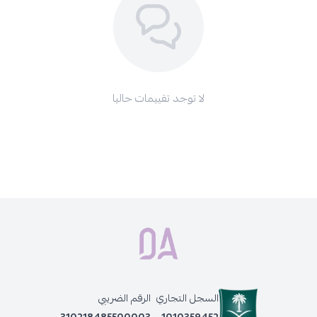
تحذيرات:
قد تؤدي صبغات الشعر إلى حساسية خطيرة، وقد يزيد الوشم بالحناء
السوداء إلى خطر الإصابة بالحساسية.
استشيري طبيبكِ قبل استخدام أي صبغة شعر.
لا تستخدمي صبغة الشعر في صبغ الرموش والحواجب.
لا توجد تقييمات حاليا
في حال لامس المستحضر العينين، اغسليهما بالماء فوراً.
احفظي المنتج في مكان جاف بعيداً عن متناول الأطفال.
احصلي على لون شعر أنيق مع
زيرو 35
بيوتي اكسبيرينس طقم صبغة
شعر إيطالية دائمة
، وانعمي بشعر صحي ولمعان يدوم طويلاً. اطلبيه الآن
واختاري كل ما تحتاجينه وأكثر من
صبغات الشعر ومستلزماتها
المختلفة.
منتجات أخرى قد تعجبك أيضًا:
زيرو 35 - بيوتي اكسبيرينس طقم صبغة شعر ايطالية دائمة ، 8.1 اشقر
رمادي متوسط
زيرو 35 صبغه شعر ايطاليه , 6 MT أشقر غامق مطفي غير لامع
السجل التجاري
الرقم الضريبي
زيرو 35 - بيوتي اكسبيرينس طقم صبغة شعر ايطالية دائمة ، 9.12 اشقر
310218485500003
1010359452