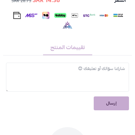
14.38 SAR
السعر
28.75 SAR
حماية بلكس للإصلاح الفوري ولشعر طبيعي خالي من الجفاف:
تُحافظ
على صحة شعرك وتُقاوم الجفاف، لتمنحكِ شعراً ناعماً وسهل التسريح.
المنتجات الموجودة داخل العلبة:
1- كريم الصبغة الدائمة، ألوان عميقة ولامعة 50 مل
2- كريم مطهر اللون المعطر 75 مل
تقييمات المنتج
3- مركب كومبليكس لإصلاح الشعر بشكل فوري 4 مل
4- شامبو العناية مع PH ناعم بعد الصبغة 12 مل
5- ماسك مغذي للحفاظ على لون الشعر 12 مل
6- قفازات للاستخدام مرة واحدة
تعليمات الاستخدام:
اقرأي النشرة الموجودة داخل العبوة بعناية.
إرسال
اتبعي الخطوات بدقة لتحضير المنتج وتطبيقه على شعرك.
هذا المنتج غير مخصص للاستخدام على الأشخاص الذين تقل أعمارهم
عن 16 عاماً.