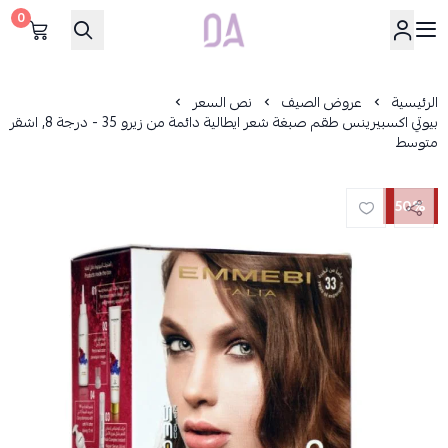
0
Dar Alamirat
الرئيسية
عروض الصيف
نص السعر
بيوتي اكسبيرينس طقم صبغة شعر ايطالية دائمة من زيرو 35 - درجة 8, اشقر
متوسط
50%