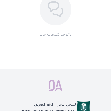
تحذيرات:
قد تؤدي صبغات الشعر إلى حساسية خطيرة، وقد يزيد الوشم بالحناء
السوداء إلى خطر الإصابة بالحساسية.
استشيري طبيبكِ قبل استخدام أي صبغة شعر.
لا تستخدمي صبغة الشعر في صبغ الرموش والحواجب.
لا توجد تقييمات حاليا
في حال لامس المستحضر العينين، اغسليهما بالماء فوراً.
احفظي المنتج في مكان جاف بعيداً عن متناول الأطفال.
احصلي على لون شعر أنيق مع
زيرو 35
بيوتي اكسبيرينس طقم صبغة
شعر إيطالية دائمة
، وانعمي بشعر صحي ولمعان يدوم طويلاً. اطلبيه الآن
واختاري كل ما تحتاجينه وأكثر من
صبغات الشعر ومستلزماتها
المختلفة.
منتجات أخرى قد تعجبك أيضًا:
زيرو 35 - بيوتي اكسبيرينس طقم صبغة شعر ايطالية دائمة ، 8.1 اشقر
رمادي متوسط
زيرو 35 صبغه شعر ايطاليه , 6 MT أشقر غامق مطفي غير لامع
زيرو 35 - بيوتي اكسبيرينس طقم صبغة شعر ايطالية دائمة ، 9.12 اشقر
السجل التجاري
الرقم الضريبي
لؤلؤي رمادي ثلجي
310218485500003
1010359452