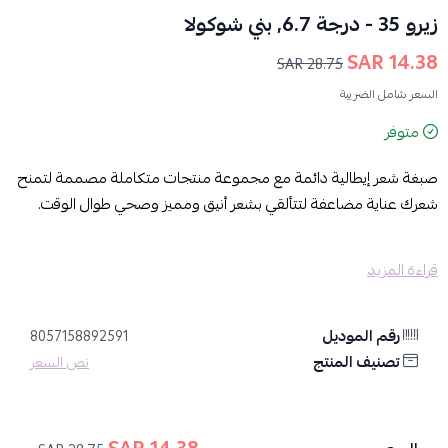
زيرو 35 - درجة 6.7, بني شوكولا
14.38 SAR
28.75 SAR
السعر شامل الضريبة
متوفر
صبغة شعر إيطالية دائمة مع مجموعة منتجات متكاملة مصممة لتمنح
شعرك عناية مضاعفة لتتألقي بشعر أنيق ومميز وصحي طوال الوقت.
المزايا:
قراءة المزيد
تركيبة ثورية غنية بالسيراميد وبرو بروتين ومُركب كومبلكس للإصلاح
الفوري:
تُغذي الشعر وتُعزز صحة فروة الرأس، وتُقاوم التلف الناتج عن
الصبغة، لتمنحكِ شعراً ناعماً ولامعاً.
رقم الموديل
8057158892591
ألوان عميقة ولامعة تدوم طويلاً:
ودّعي قلق تغير لون شعرك مع مرور
تصنيف المنتج
نص السعر
الوقت، واستمتعي بلونٍ غني وحيوي يدوم طويلاً.
تغطية كاملة للشعر الأبيض 100%:
ودّعي الشعر الأبيض الذي يفسد
مظهرك، واحصلي على تغطية كاملة للشعر الأبيض دون أي أثر.