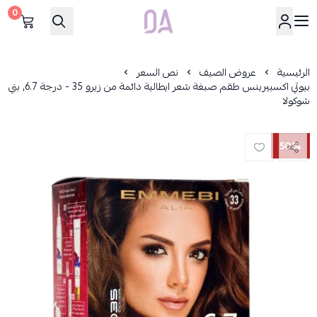
0
Dar Alamirat
الرئيسية
عروض الصيف
نص السعر
بيوتي اكسبيرينس طقم صبغة شعر ايطالية دائمة من زيرو 35 - درجة 6.7, بني
شوكولا
50%