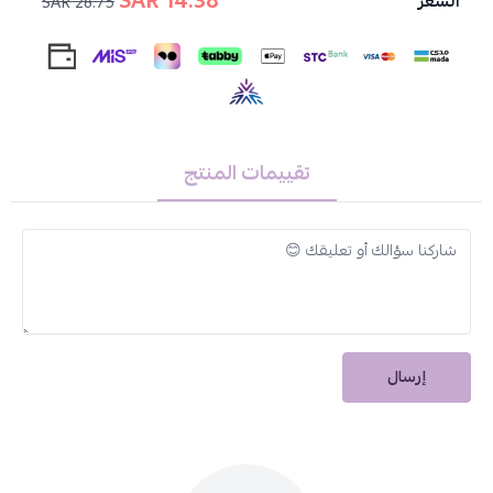
14.38 SAR
السعر
28.75 SAR
حماية بلكس للإصلاح الفوري ولشعر طبيعي خالي من الجفاف:
تُحافظ
على صحة شعرك وتُقاوم الجفاف، لتمنحكِ شعراً ناعماً وسهل التسريح.
المنتجات الموجودة داخل العلبة:
1- كريم الصبغة الدائمة، ألوان عميقة ولامعة 50 مل
2- كريم مطهر اللون المعطر 75 مل
تقييمات المنتج
3- مركب كومبليكس لإصلاح الشعر بشكل فوري 4 مل
4- شامبو العناية مع PH ناعم بعد الصبغة 12 مل
5- ماسك مغذي للحفاظ على لون الشعر 12 مل
6- قفازات للاستخدام مرة واحدة
تعليمات الاستخدام:
اقرأي النشرة الموجودة داخل العبوة بعناية.
إرسال
اتبعي الخطوات بدقة لتحضير المنتج وتطبيقه على شعرك.
هذا المنتج غير مخصص للاستخدام على الأشخاص الذين تقل أعمارهم
عن 16 عاماً.