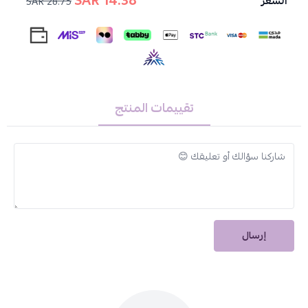
14.38 SAR
السعر
28.75 SAR
حماية بلكس للإصلاح الفوري ولشعر طبيعي خالي من الجفاف:
تُحافظ
على صحة شعرك وتُقاوم الجفاف، لتمنحكِ شعراً ناعماً وسهل التسريح.
المنتجات الموجودة داخل العلبة:
1- كريم الصبغة الدائمة، ألوان عميقة ولامعة 50 مل
2- كريم مطهر اللون المعطر 75 مل
تقييمات المنتج
3- مركب كومبليكس لإصلاح الشعر بشكل فوري 4 مل
4- شامبو العناية مع PH ناعم بعد الصبغة 12 مل
5- ماسك مغذي للحفاظ على لون الشعر 12 مل
6- قفازات للاستخدام مرة واحدة
تعليمات الاستخدام:
اقرأي النشرة الموجودة داخل العبوة بعناية.
إرسال
اتبعي الخطوات بدقة لتحضير المنتج وتطبيقه على شعرك.
هذا المنتج غير مخصص للاستخدام على الأشخاص الذين تقل أعمارهم
عن 16 عاماً.