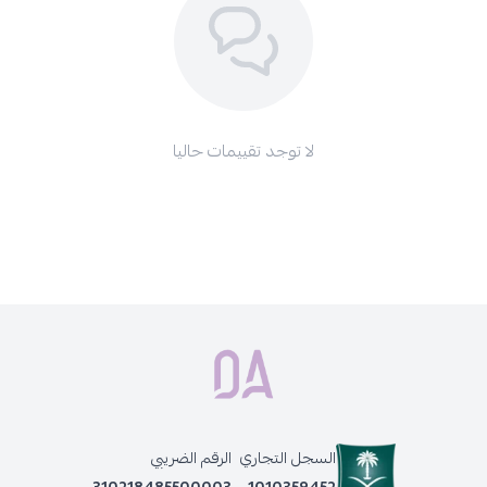
تحذيرات:
قد تؤدي صبغات الشعر إلى حساسية خطيرة، وقد يزيد الوشم بالحناء
السوداء إلى خطر الإصابة بالحساسية.
استشيري طبيبكِ قبل استخدام أي صبغة شعر.
لا تستخدمي صبغة الشعر في صبغ الرموش والحواجب.
لا توجد تقييمات حاليا
في حال لامس المستحضر العينين، اغسليهما بالماء فوراً.
احفظي المنتج في مكان جاف بعيداً عن متناول الأطفال.
احصلي على لون شعر أنيق مع
زيرو 35
بيوتي اكسبيرينس طقم صبغة
شعر إيطالية دائمة
، وانعمي بشعر صحي ولمعان يدوم طويلاً. اطلبيه الآن
واختاري كل ما تحتاجينه وأكثر من
صبغات الشعر ومستلزماتها
المختلفة.
منتجات أخرى قد تعجبك أيضًا:
زيرو 35 - بيوتي اكسبيرينس طقم صبغة شعر ايطالية دائمة ، 8.1 اشقر
رمادي متوسط
زيرو 35 صبغه شعر ايطاليه , 6 MT أشقر غامق مطفي غير لامع
السجل التجاري
الرقم الضريبي
زيرو 35 - بيوتي اكسبيرينس طقم صبغة شعر ايطالية دائمة ، 9.12 اشقر
310218485500003
1010359452