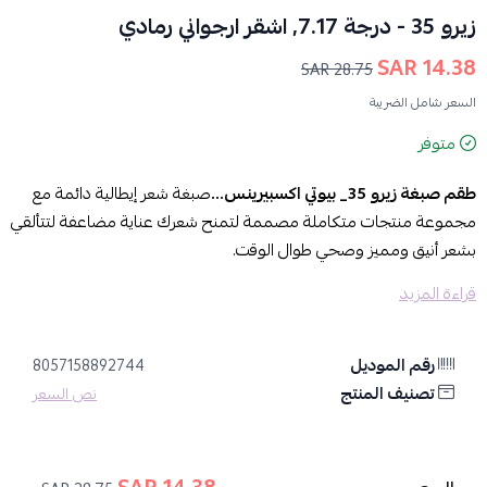
زيرو 35 - درجة 7.17, اشقر ارجواني رمادي
14.38 SAR
28.75 SAR
السعر شامل الضريبة
متوفر
طقم صبغة زيرو 35_ بيوتي اكسبيرينس…
صبغة شعر إيطالية دائمة مع
مجموعة منتجات متكاملة مصممة لتمنح شعرك عناية مضاعفة لتتألقي
بشعر أنيق ومميز وصحي طوال الوقت.
قراءة المزيد
المزايا:
تركيبة ثورية غنية بالسيراميد وبرو بروتين ومُركب كومبلكس للإصلاح
الفوري:
تُغذي الشعر وتُعزز صحة فروة الرأس، وتُقاوم التلف الناتج عن
رقم الموديل
8057158892744
الصبغة، لتمنحكِ شعراً ناعماً ولامعاً.
تصنيف المنتج
نص السعر
لون أشقر ارجواني رمادي جرئ يمنحك جاذبية لا تقاوم.
تغطية كاملة للشعر الأبيض 100%:
ودّعي الشعر الأبيض الذي يفسد
مظهرك، واحصلي على تغطية كاملة للشعر الأبيض دون أي أثر.