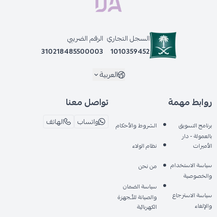
السجل التجاري
الرقم الضريبي
310218485500003
1010359452
العربية
روابط مهمة
تواصل معنا
واتساب
الهاتف
برنامج التسويق
الشروط والأحكام
بالعمولة - دار
الأميرات
نظام الولاء
سياسة الاستخدام
من نحن
والخصوصية
سياسة الضمان
سياسة الاسترجاع
والصيانة للأـجهزة
والإلغاء
الكهربائية