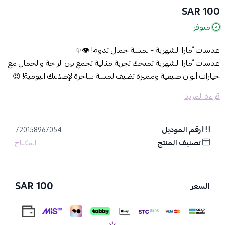
100 SAR
متوفر
عدسات أمارا الشهرية - لمسة جمال تدوم! 👁️✨
عدسات أمارا الشهرية تمنحك تجربة مثالية تجمع بين الراحة والجمال مع
خيارات ألوان طبيعية ومميزة تضيف لمسة ساحرة لإطلالتك اليومية! 😍
قراءة المزيد
المميزات:
✔️ مدة استخدام شهرية: مصممة للاستخدام لمدة شهر كامل مع عناية
بسيطة.
رقم الموديل
720158967054
✔️ ألوان طبيعية جذابة: تشكيلة متنوعة تناسب كل الأذواق، بدءًا من
تصنيف المنتج
المكياج
الألوان الهادئة إلى الدرجات العصرية.
✔️ راحة مثالية: بفضل تصميمها المبتكر الذي يسمح بمرور الأكسجين
ويمنع الجفاف، لتحصلي على تجربة ارتداء مريحة طوال اليوم.
100 SAR
السعر
✔️ جودة عالية وأمان: مصنوعة بأعلى معايير الجودة للحفاظ على سلامة
عينيك.
✔️ مناسبة لجميع المناسبات: سواء كنتِ تبحثين عن إطلالة يومية طبيعية