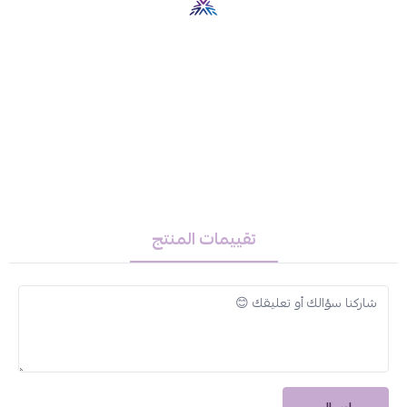
أو لمسة مميزة في المناسبات.
المواصفات
درجة النظر (SPH):
0.00
القطر (DIA):
14.5 مم
التحدب (BC):
8.7
اللون:
NMR (نمر)
نوع العدسات:
عدسات تجميلية ملونة
كيفية العناية بها:
تقييمات المنتج
1️⃣ نظفي العدسات جيدًا بمحلول العدسات الخاص قبل وبعد كل
استخدام.
2️⃣ احفظيها في علبة مخصصة تحتوي على المحلول.
3️⃣ استبدلي العدسات في الوقت المحدد لضمان صحة وسلامة عينيك.
لماذا تختارين عدسات أمارا الشهرية؟
🔸 إطلالة جذابة بألوان طبيعية.