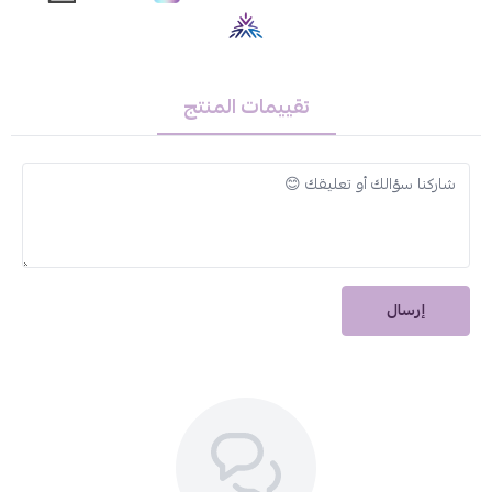
درجات الأمان للبشرة الحساسة.
حجم اقتصادي:
عبوة كبيرة سعة
500 مل
تدوم طويلاً وتوفر عناية
مستمرة.
تقييمات المنتج
طريقة الاستخدام:
ضعي كمية صغيرة من
شامبو وبلسم كيوڤي بيبي 2 في 1
على الشعر وفروة
الرأس المبللة.
دلكي الشعر بلطف للحصول على رغوة غنية.
اشطفي الشعر جيداً بالماء الدافئ.
كرر العملية عند الحاجة.
إرسال