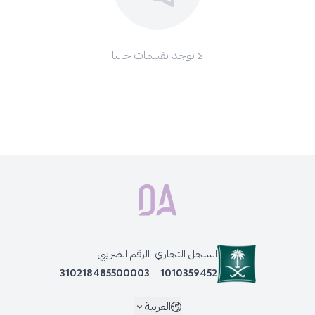
لا توجد تقييمات حاليا
السجل التجاري
الرقم الضريبي
310218485500003
1010359452
العربية