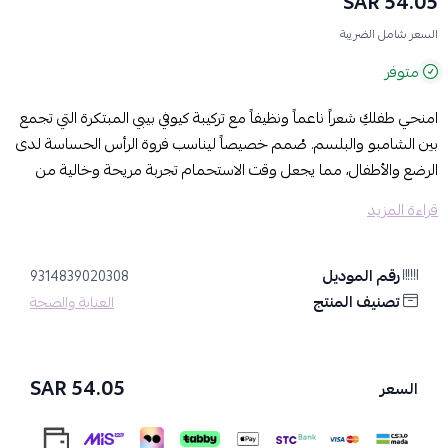
54.05 SAR
السعر شامل الضريبة
متوفر
امنحي طفلكِ شعراً ناعماً ونظيفاً مع تركيبة كيوفي بيبي المبتكرة التي تجمع
بين الشامبو والبلسم. صُمم خصيصاً ليناسب فروة الرأس الحساسة لدى
الرضع والأطفال، مما يجعل وقت الاستحمام تجربة مريحة وخالية من
الدموع.
قراءة المزيد
المزايا والفوائد:
تركيبة 2 في 1:
ينظف الشعر ويرطبه في وقت واحد، مما يسهل تصفيفه
رقم الموديل
9314839020308
ويمنع التشابك.
تصنيف المنتج
العناية والصحة
لا يسبب الدموع:
تركيبة لطيفة للغاية على العينين، مثالية للاستخدام
اليومي.
ترطيب عميق:
يساعد على حماية فروة الرأس من الجفاف ويترك الشعر
54.05 SAR
السعر
ناعماً ولامعاً.
آمن وطبي:
خالي من الصابون، العطور، والألوان الاصطناعية لضمان أقصى