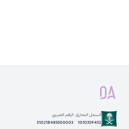
السجل التجاري
الرقم الضريبي
310218485500003
1010359452