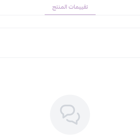
الأبعاد:
الارتفاع (91 سم)، العرض (67 سم)، العم- 88 سم).
تقييمات المنتج
الميزات الرئيسية:
مسند قدم قابل للر
الماركة
: صالون سيستم
هذا الكرسي هو اختيار ممتاز لأي خطة
الصالونات النسائية
واكتشف أفضل
مست
اختر الجودة التي تميزك. استثمر في راحة 