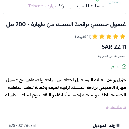
اضغط هنا للمزيد من ماركة
طهارة - Tahara
غسول حميمي برائحة المسك من طهارة - 200 مل
(11 تقييم)
22.11 SAR
السعر شامل الضريبة
متوفر
حوّلي روتين العناية اليومية إلى لحظة من الراحة والانتعاش مع غسول
طهارة الحميمي برائحة المسك. تركيبة لطيفة وفعالة تنظف المنطقة
الحميمة بلطف، وتمنحك إحساساً بالنقاء والثقة يدوم لساعات طويلة.
قراءة المزيد
المميزات والفوائد:
برائحة المسك الهادئة:
يمنحكِ شعورًا بالنظافة والأنوثة يدوم طوال
اليوم.
رقم الموديل
6287001780351