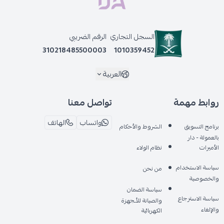
السجل التجاري
الرقم الضريبي
310218485500003
1010359452
العربية
روابط مهمة
تواصل معنا
واتساب
الهاتف
برنامج التسويق
الشروط والأحكام
بالعمولة - دار
الأميرات
نظام الولاء
سياسة الاستخدام
من نحن
والخصوصية
سياسة الضمان
سياسة الاسترجاع
والصيانة للأـجهزة
والإلغاء
الكهربائية