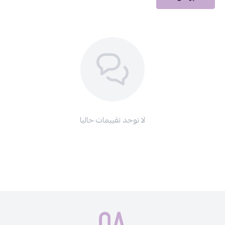
بلّلي المنطقة الحميمة بالماء.
ضعي كمية مناسبة من الغسول على راحة يدك.
دلكي بلطف على المنطقة الخارجية فقط.
اشطفي جيدًا بالماء.
مخصص للاستخدام الخارجي فقط.
مع غسول طهارة الحميمي برائحة المسك، اجعلي كل يوم يبدأ بثقة
ونظافة وانتعاش يدوم. عناية لطيفة، رائحة فاخرة، وراحة تليق بك.
لا توجد تقييمات حاليا