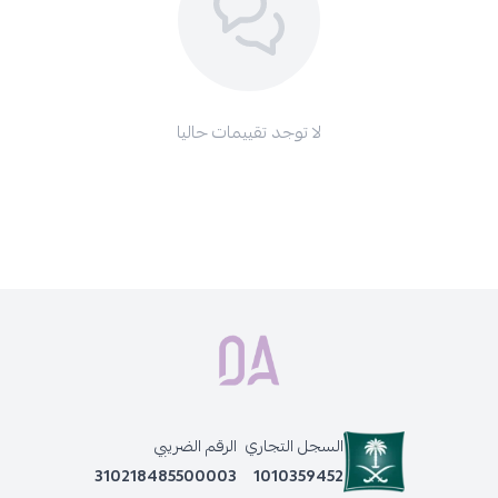
لا توجد تقييمات حاليا
السجل التجاري
الرقم الضريبي
310218485500003
1010359452