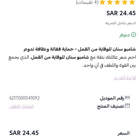
(4 تقييمات)
24.45 SAR
السعر شامل الضريبة
متوفر
شامبو سنان للوقاية من القمل – حماية فعّالة ونظافة تدوم
احمِ شعر عائلتك بثقة مع
شامبو سنان للوقاية من القمل
، الذي يجمع
بين القوة واللطف في آنٍ واحد.
قراءة المزيد
الفوائد والمميزات:
تركيبة فعّالة:
تقضي على القمل وتمنع عودته بفضل مكونات مدروسة
لحماية طويلة الأمد.
رقم الموديل
6217000041092
تنظيف عميق:
تزيل الشوائب وبقايا القمل من فروة الرأس بلطف وفعالية.
تصنيف المنتج
العناية بالطفل
انتعاش ونظافة:
يمنح الشعر رائحة منعشة وإحساسًا بالنظافة يدوم
لساعات.
مناسب لجميع الأعمار:
آمن للاستخدام اليومي ولجميع أنواع الشعر.
24.45 SAR
السعر
سهل الاستخدام:
يُغسل بسهولة ويترك الشعر ناعمًا ومنتعشًا بعد كل