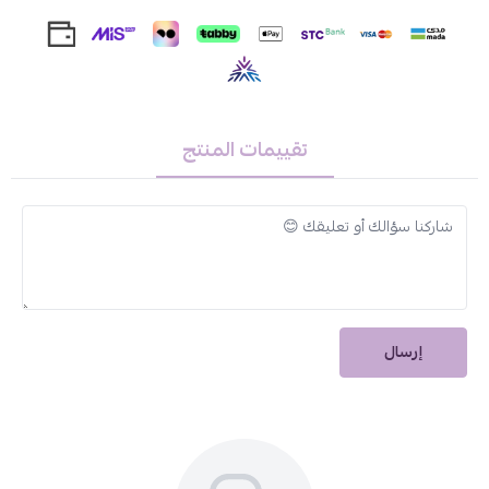
غسلة.
طريقة الاستخدام:
بلّلي الشعر جيدًا بالماء.
ضعي كمية مناسبة من الشامبو على فروة الرأس والشعر.
تقييمات المنتج
دلّكي برفق بأطراف الأصابع لتوزيع الرغوة بالتساوي.
اتركيه لبضع دقائق ليؤدي مفعوله الكامل.
اشطفي الشعر جيدًا بالماء الفاتر.
تحذيرات:
للاستخدام الخارجي فقط.
يُحفظ في مكان بارد وجاف بعيدًا عن أشعة الشمس المباشرة.
إرسال
يُحفظ بعيدًا عن متناول الأطفال.
مع
شامبو سنان للوقاية من القمل
، تمتعي بشعر نظيف، صحي، وخالٍ
من القمل بثقة تامة كل يوم.