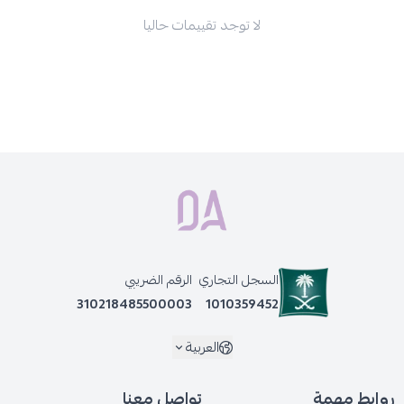
لا توجد تقييمات حاليا
السجل التجاري
الرقم الضريبي
310218485500003
1010359452
العربية
روابط مهمة
تواصل معنا