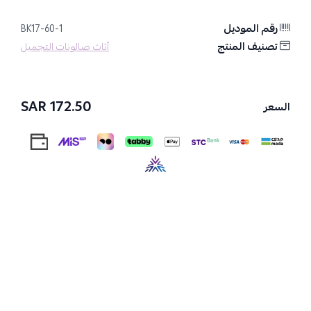
الارتفاع:
83 سم
العرض:
32 سم
رقم الموديل
BK17-60-1
العمق:
50 سم
تصنيف المنتج
أثاث صالونات التجميل
المواد المستخدمة في التصنيع:
ABS
اللون:
أسود
الماركة:
صالون سيستم
172.50 SAR
السعر
مميزات عربة الترولي
مصنوعة من ABS المتين يتحمل ضغط العمل مما يمنحها عمر افتراضي
أطول.
تحتوي على خمسة أدراج انزلاقية قابلة للإزالة لحمل وتخزين العديد من
أدوات الصالون.
يمكن استخدام سطح العربة كطاولة لحمل الأدوات التي تحتاجها أثناء
العمل (أدوات التجميل- الحلاقة-صبغات الشعر).
مزودة بعجلات مما يجعل تحريكها لأي مكان بالصالون عملية سهلة.
سهلة الفك والتركيب فقط عليك اتباع الإرشادات المرفقة.
تعتبر العربة عملية شراء رائعة للصالون لأنها عملية للغاية وواسعة.