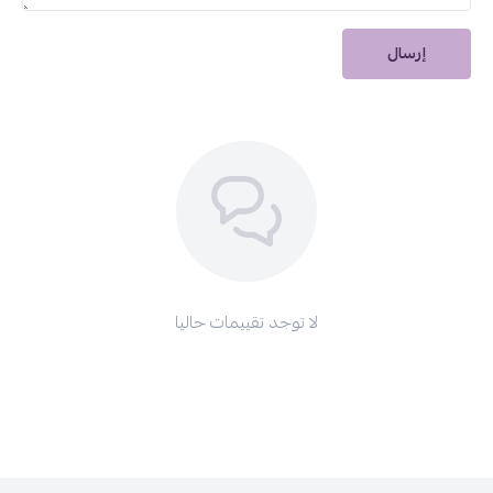
علبة فارغة A70-89-500G من صالون سيستم
علبه فارغه ضغاط A70-500G من صالون سيستم
إرسال
لا توجد تقييمات حاليا