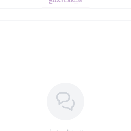
تقييمات المنتج
انطلقي بثقة مع مكواة جوسي إيبر 13 ملم – خصلات محددة، حجم جذاب، وإطلالة تدوم طوال اليوم!