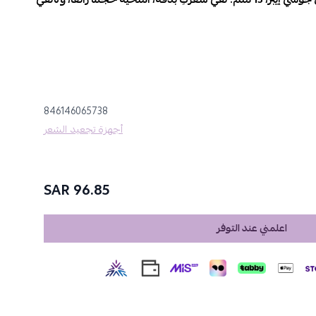
846146065738
 الخامات لضمان عدم التصاق الشعر
أجهزة تجعيد الشعر
المعدني أسود
96.85 SAR
موجات ضيقة وخصلات لولبية مثالية للشعر القصير والمتوسط.
لشعر الناعم، الكثيف، أو المجعد.
اعلمني عند التوفر
لفترة أطول.
 مذهلة في وقت قصير.
خدام دون تشابك.
 الصالونات دون عناء.