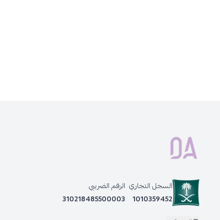
السجل التجاري
الرقم الضريبي
310218485500003
1010359452