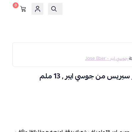
0
كة
جوسي ايبر - Jose Eber
ريس من جوسي ايبر , 13 ملم
مكواة تصفيف الشعر برو سيريس من جوسي إيبر، 13 ملم: لفي شعركِ بدقة، امنحيه حجمًا رائعًا، وتألقي