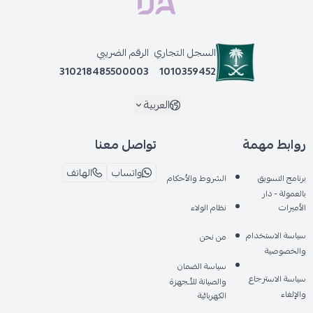
السجل التجاري
الرقم الضريبي
310218485500003
1010359452
العربية
روابط مهمة
تواصل معنا
واتساب
الهاتف
برنامج التسويق
الشروط والأحكام
بالعمولة - دار
الأميرات
نظام الولاء
سياسة الاستخدام
من نحن
والخصوصية
سياسة الضمان
سياسة الاسترجاع
والصيانة للأـجهزة
والإلغاء
الكهربائية