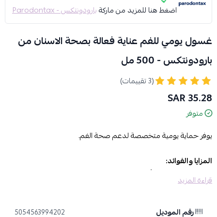
اضغط هنا للمزيد من ماركة
بارودونتكس - Parodontax
غسول يومي للفم عناية فعالة بصحة الاسنان من
بارودونتكس - 500 مل
(3 تقييمات)
35.28 SAR
متوفر
يوفر حماية يومية متخصصة لدعم صحة الفم.
المزايا والفوائد:
عناية فعالة بصحة الأسنان
: صُمم لتقديم حماية نشطة يومية.
قراءة المزيد
يستهدف بكتيريا البلاك بفاعلية
: يعمل الغسول على محاربة بكتيريا البلاك
بشكل مباشر.
يشكل درعاً واقياً
: يساعد في خلق طبقة حماية للمساهمة في منع تراكم
رقم الموديل
5054563994202