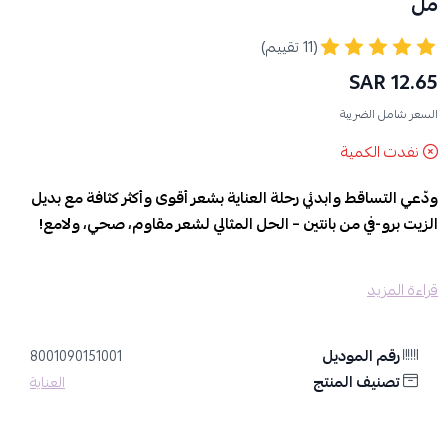
مل
(11 تقييم)
12.65 SAR
السعر شامل الضريبة
نفدت الكمية
ودّعي التساقط وابدئي رحلة العناية بشعر أقوى وأكثر كثافة مع بديل
الزيت برو-في من بانتين – الحل المثالي لشعر مقاوم، صحي، ولامع!
مميزات وفوائد :
قراءة المزيد
تركيبة برو-في المغذية:
تعتمد على تقنية بانتين Pro-V لتغذية الشعر من
الجذور حتى الأطراف، وتقويته من الداخل.
يقلل من تساقط الشعر الناتج عن التكسر:
يعزز متانة ألياف الشعر ويقلل
رقم الموديل
8001090151001
من التقصف، مما يساعد على تقليل التساقط بفعالية.
تصنيف المنتج
العناية
بديل مثالي للزيت التقليدي:
يمنح شعركِ فوائد الزيوت المغذية دون
الملمس الدهني، بتركيبة خفيفة تمتصها الشعر بسرعة.