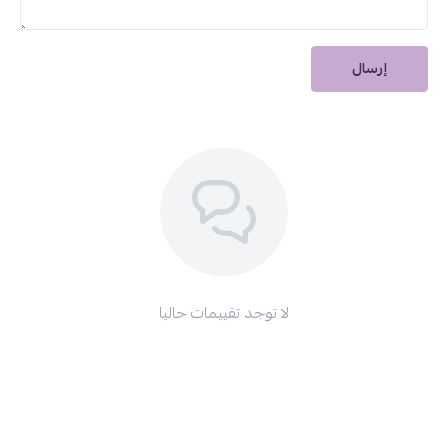
كابريليل جلايكول.
حمض الستريك.
بنزوات الصوديوم.
إرسال
فينوكسي إيثانول.
عطر.
ملحوظة
:
قد تختلف صورة المنتج باختلاف الإصدار.
اختاري غسول ايفاكلار أفضل منتجات العناية بالوجه من لاروش بوزيه.
اطلبيه الآن من دار الأميرات واستمتعي ببشرة نظيفة ومنتعشة وخالية من
الشوائب.
لا توجد تقييمات حاليا