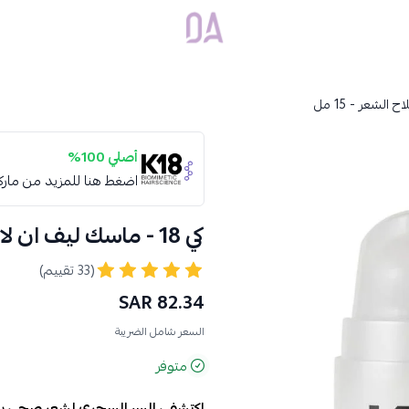
Dar Alamirat
أصلي 100%
اضغط هنا للمزيد من مار
كي 18 - ماسك ليف ان لاصلاح الشعر - 15 مل
(33 تقييم)
82.34 SAR
السعر شامل الضريبة
متوفر
اكتشفي السر السحري لشعر صحي بلا 