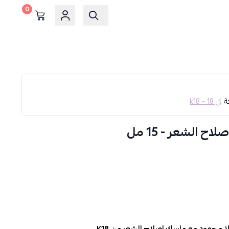
0
كة
كي 18 - k18
مجهود مع ماسك اصلاح الشعر من K18