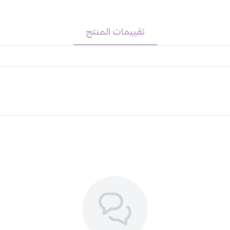
يترك لمدة 4 دقائق، لا يشطف.
يصفف الشعر كالمعتاد
تقييمات المنتج
المنتج الأمثل للحصول على شعر صح