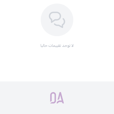
قلم روج مطفي
قلم أحمر شفاه مطفي
أحمر شفاه مخملي مطفي
كريم اساس مات جيد التهوية
برايمر مرطب جود جريب
احمر شفاه سائل غير لامع
لا توجد تقييمات حاليا