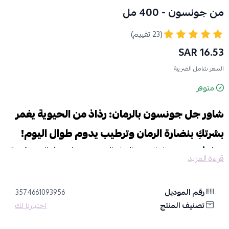
من جونسون - 400 مل
(23 تقييم)
16.53 SAR
السعر شامل الضريبة
متوفر
شاور جل جونسون بالرمان: رذاذ من الحيوية يغمر
بشرتكِ بنضارة الرمان وترطيب يدوم طوال اليوم!
تخيلي أن تغمري حواسكِ بعبير الرمان المنعش بينما تتحول الرغوة الغنية
قراءة المزيد
إلى درع مرطب يمنح بشرتكِ إشراقة طبيعية وملمساً حريرياً لا يبهت؛ هذا
هو السحر الذي يقدمه لكِ
شاور جل جونسون بالرمان
فيتا ريتش، ليحول
استحمامكِ اليومي إلى لحظة من الدلال الفاخر.
رقم الموديل
3574661093956
لماذا يمثل فيتا ريتش شاور جل الخيار الأفضل لنضارة جسمكِ؟
تصنيف المنتج
اختيارنا لك
إشراقة مضاعفة بخلاصة الرمان:
يعمل
جونسون رمان
بفضل مضادات