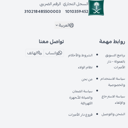
السجل التجاري
الرقم الضريبي
310218485500003
1010359452
العربية
روابط مهمة
تواصل معنا
واتساب
الهاتف
برنامج التسويق
الشروط والأحكام
بالعمولة - دار
الأميرات
نظام الولاء
سياسة الاستخدام
من نحن
والخصوصية
سياسة الضمان
سياسة الاسترجاع
والصيانة للأـجهزة
والإلغاء
الكهربائية
الشحن والتوصيل
فروع دار الأميرات