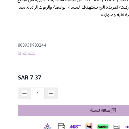
بتركيبته الفريدة التي تستهدف المسام الواسعة والزيوت الزائدة، مما
ة نقية ومتوازنة.
8809511983244
الاكثر مبيعا
شرة .
7.37 SAR
إذا كنتِ تبحثين عن منتج يجمع بين الفعالية والراحة، فإن قناع "I'm Sorry For My Skin – Pore Care
بتركيبته المبتكرة والمكونات الطبيعية، يُقدّم لكِ تجربة عناية بالبشرة استثنائية.
ازنة، ومشرقة.
إضافة للسلة