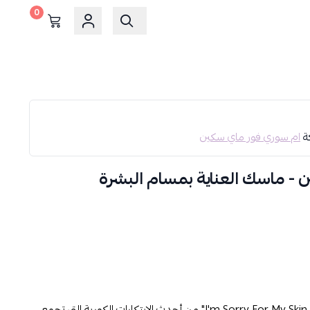
0
كة
ام سوري فور ماي سكين
- ماسك العناية بمسام البشرة
يُعتبر قناع "I'm Sorry For My Skin – Pore Care Jelly Mask" من أحدث الابتكارات الكورية التي تجمع