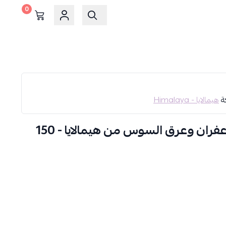
0
كة
هيمالايا - Himalaya
غسول تفتيح الوجه بالزعفران وعرق السوس من هيمالايا - 150