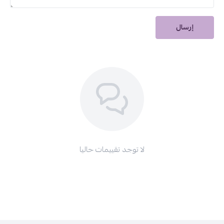
ضعي الهايلايتر على أعلى عظام الوجنتين، عظمة الأنف، وعند قوس
الشفاه للحصول على لمعة طبيعية.
إرسال
ضعي أحمر الخدود على تفاحة الخدين لمظهر نضر وحيوي.
امزجي الألوان جيدًا
باستخدام الفرشاة للحصول على مظهر طبيعي
ومتناسق.
حجم العبوة:
13.5 جم
مجموعة تحديد الوجه من جولدن روز
تمنحك مكياجًا مثاليًا في خطوة
واحدة! احصلي عليها الآن من
دار الأميرات
_أكبر موقع مكياج عربي_
واستمتعي بمكياج متكامل يدوم طوال اليوم.
لا توجد تقييمات حاليا