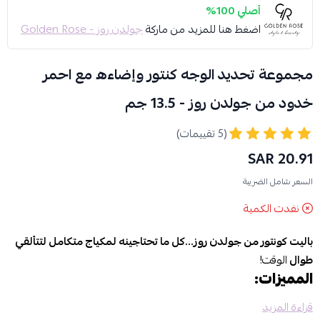
أصلي 100%
اضغط هنا للمزيد من ماركة
جولدن روز - Golden Rose
مجموعة تحديد الوجه كنتور وإضاءه مع احمر
خدود من جولدن روز - 13.5 جم
(5 تقييمات)
20.91 SAR
السعر شامل الضريبة
نفدت الكمية
باليت كونتور من جولدن روز…كل ما تحتاجينه لمكياج متكامل لتتألقي
طوال
الوقت!
المميزات:
3 وظائف في منتج واحد
كنتور لنحت الوجه، إضاءة لإشراقة طبيعية، وأحمر
قراءة المزيد
خدود لإضافة حيوية.