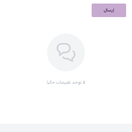
منتجات قد تكون مهمة:
إرسال
سيروم او بلس للشعر بزيت الأرغان وفيتامين E
|
مناديل مبللة مضادة للبكتيريا 99.9%
ايلاينر ريميل لندن سائل أسود فاحم ثبات 16 ساعة
مناكير بولفير 746
مناكير بولفير 634
لا توجد تقييمات حاليا