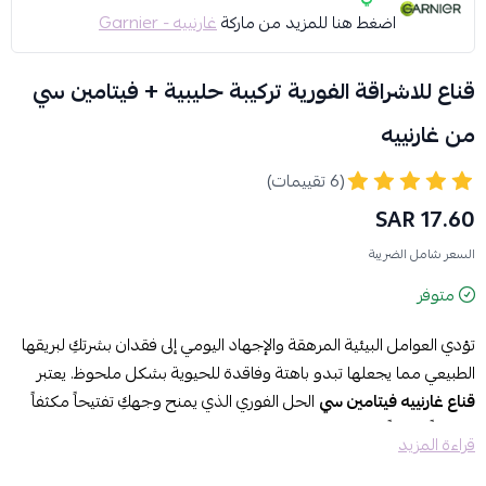
اضغط هنا للمزيد من ماركة
غارنييه - Garnier
قناع للاشراقة الفورية تركيبة حليبية + فيتامين سي
من غارنييه
(6 تقييمات)
17.60 SAR
السعر شامل الضريبة
متوفر
تؤدي العوامل البيئية المرهقة والإجهاد اليومي إلى فقدان بشرتكِ لبريقها
الطبيعي مما يجعلها تبدو باهتة وفاقدة للحيوية بشكل ملحوظ. يعتبر
قناع غارنييه فيتامين سي
الحل الفوري الذي يمنح وجهكِ تفتيحاً مكثفاً
وترطيباً حليبياً يعيد إليكِ نضارتكِ المشرقة في 15 دقيقة فقط.
قراءة المزيد
مميزات قناع غارنييه للوجه (بفيتامين C وخلاصة الحليب):
تفتيح فوري وتوحيد للون البشرة:
بفضل قوة فيتامين C المركز، يقضي