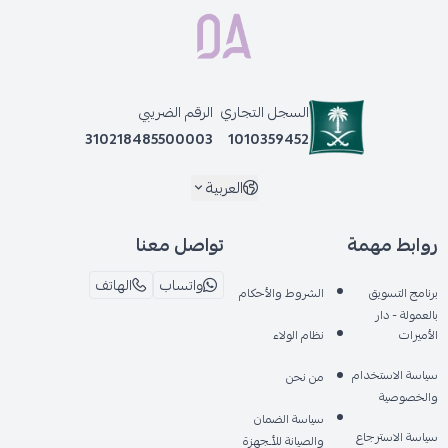
السجل التجاري
الرقم الضريبي
310218485500003
1010359452
العربية
روابط مهمة
تواصل معنا
واتساب
الهاتف
برنامج التسويق
الشروط والأحكام
بالعمولة - دار
الأميرات
نظام الولاء
سياسة الاستخدام
من نحن
والخصوصية
سياسة الضمان
سياسة الاسترجاع
والصيانة للأـجهزة