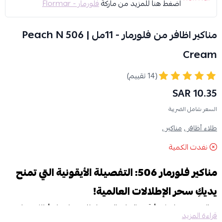
اضغط هنا للمزيد من ماركة
فلورمار - Flormar
مناكير اظافر من فلورمار - 11مل | 506 Peach N
Cream
(14 تقييم)
10.35 SAR
السعر شامل الضريبة
طلاء أظافر ,
مناكير ,
نفدت الكمية
مناكير فلورمار 506: التفصيلة الأيقونية التي تمنح
يديكِ سحر الإطلالات العالمية!
هناك سرّ تشترك فيه أرقى صالونات التجميل للحصول على أظافر بمظهر
قراءة المزيد
"الجل" الاحترافي دون مجهود، وهو اختيار الدرجة التي تجمع بين