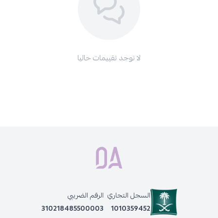
لا توجد تقييمات حاليا
السجل التجاري
الرقم الضريبي
310218485500003
1010359452