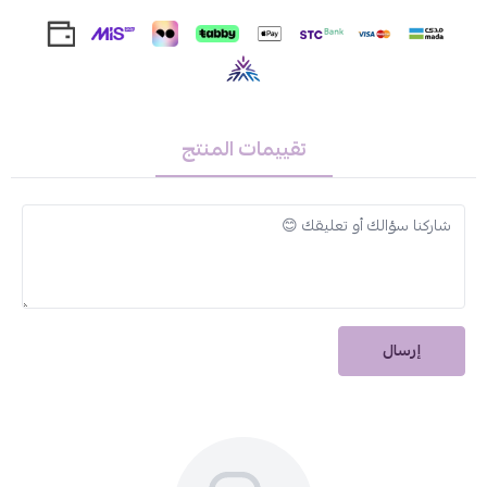
يحتوي على مزيج من الزيوت الطبيعية ومضادات الأكسدة.
يعزز تجديد خلايا البشرة ويحمي من العوامل البيئية الضارة.
خالٍ من البارابين والكحول.
حجم العبوة:
تقييمات المنتج
50 جرام
حافظي على يديك ناعمتين ومحمية مع كريم دكتور بودي عالي الترطيب
واطلبيه الآن من دار الأميرات ليكون جزءًا من روتين العناية باليدين
وتمتعي بترطيب يدوم طوال اليوم.
إرسال