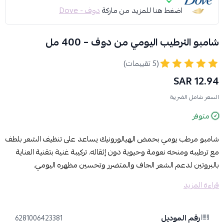
اضغط هنا للمزيد من ماركة
دوف - Dove
شامبو الترطيب اليومي من دوف – 400 مل
(5 تقييمات)
12.94 SAR
السعر شامل الضريبة
متوفر
شامبو مرطب يومي بحمض الهيالورونيك يساعد على تنظيف الشعر بلطف
مع ترطيبه ومنحه نعومة وحيوية دون إثقاله. تركيبة غنية بتقنية العناية
بالبروتين لدعم الشعر الجاف والمتضرر وتحسين مظهره اليومي.
قراءة المزيد
المميزات:
يساعد على ترطيب الشعر يومياً
يحتوي على حمض الهيالورونيك
رقم الموديل
6281006423381