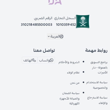
السجل التجاري
الرقم الضريبي
310218485500003
1010359452
العربية
روابط مهمة
تواصل معنا
واتساب
الهاتف
برنامج التسويق
الشروط والأحكام
بالعمولة - دار
الأميرات
نظام الولاء
سياسة الاستخدام
من نحن
والخصوصية
سياسة الضمان
سياسة الاسترجاع
والصيانة للأـجهزة
والإلغاء
الكهربائية