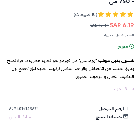
- 750 مل
(10 تقييمات)
6.19 SAR
12.37 SAR
السعر شامل الضريبة
متوفر
غسول يدين مرطب
"رومانس" من كوزمو هو تجربة عطرية فاخرة تمنح
يديكِ لمسة من الانتعاش والراحة، بفضل تركيبته الغنية التي تجمع بين
التنظيف الفعال والترطيب العميق.
مميزات غسول يدين مرطب "رومانس" من كوزمو
قراءة المزيد
يمنح يديكِ رائحة الورد الرقيقة التي تبعث على الاسترخاء وتداعب حواسك
مع كل غسلة.
يوفر
رقم الموديل
ترطيب اليدين بفيتامين E
والصبار، مما يترك بشرتك ناعمة ومخملية
6294015148633
الملمس.
تصنيف المنتج
العناية باليدين
ينظف الأوساخ والجراثيم بفعالية مع الحفاظ على توازن الرطوبة الطبيعي
للبشرة، مما يجعله مناسباً لجميع أنواع البشرة.