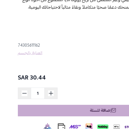
منحك دعمًا صحيًا متكاملاً ونقاءً مثالياً لاحتياجاتك اليومية.
ة بالجسم والبشرة.
74305611162
ة والعناية الشخصية.
العناية بالجسم
30.44 SAR
"الآم".
لة أو استخدامه في روتين العناية بالجمال والشعر.
إضافة للسلة