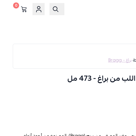
0
كة
براغ - Bragg
من براغ - 473 مل
استمتع بفوائد خل التفاح العضوى الطبيعي وغير المصفى من بريج (Bragg)، المصنوع من أجود أنواع