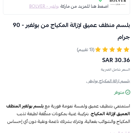
اضغط هنا للمزيد من ماركة
بولفير - BOLVER
بلسم منظف عميق لإزالة المكياج من بولفير - 90
جرام
(13 تقييم)
30.36 SAR
السعر شامل الضريبة
بلسم ازالة المكياج بوليفر ,
متوفر
استمتعي بتنظيف عميق ولمسة نعومة فورية مع
بلسم بولفير المنظف
العميق لإزالة المكياج
، بتركيبة غنية بمكونات منظِّفة لطيفة تذيب
المكياج والشوائب بفعالية، وتترك بشرتك ناعمة ونقية دون أي إحساس
باللزوجة.