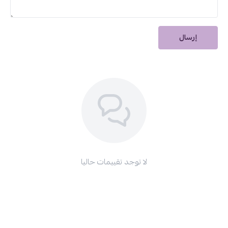
دلّكيها بلطف على بشرة جافة بحركات دائرية.
امسحيها بقطعة قماش ناعمة أو رطبة.
استخدمي منظفكِ المعتاد إذا لزم الأمر.
إرسال
اختياركِ المثالي لتنظيف فعّال ونعومة ملحوظة من أول استخدام مع
بلسم بولفير المنظف العميق لإزالة المكياج
.
لا توجد تقييمات حاليا