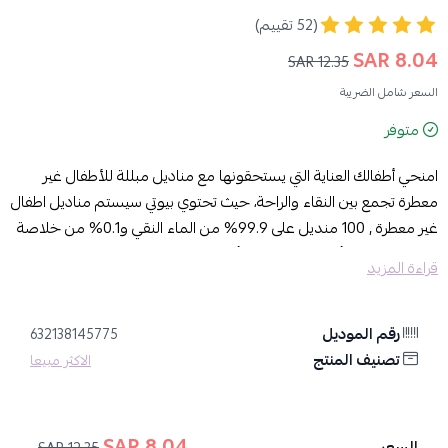
(52 تقييم)
8.04 SAR
12.35 SAR
السعر شامل الضريبة
متوفر
امنحي أطفالك العناية التي يستحقونها مع مناديل مبللة للأطفال غير
معطرة تجمع بين النقاء والراحة، حيث تحتوي بيوتي سيستم مناديل اطفال
غير معطرة , 100 منديل على 99.9% من الماء النقي و0.1% من خلاصة
الفاكهة، لضمان أمان وراحة بشرة أطفالك.
قراءة المزيد
مميزات مناديل مبللة للأطفال غير معطرة:
رقم الموديل
تأتي هذه المناديل في عبوة تحتوي على 100 منديل، مما يجعلها الخيار
632138145775
تصنيف المنتج
الأمثل للاستخدام اليومي في المنزل أو أثناء التنقل.
الاكثر مبيعا
خالية من الروائح، مما يجعلها مثالية للأطفال ذوي البشرة الحساسة.
تركيبة آمنة تحتوي على ماء نقي 99.9% وخلاصة فاكهة 0.1%.
مناسبة للبشرة الحساسة؛ فهي خالية من العطور، مما يقلل من احتمالية
8.04 SAR
السعر