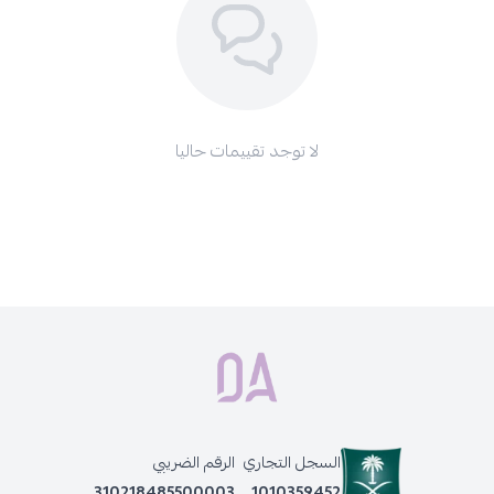
لا توجد تقييمات حاليا
السجل التجاري
الرقم الضريبي
310218485500003
1010359452