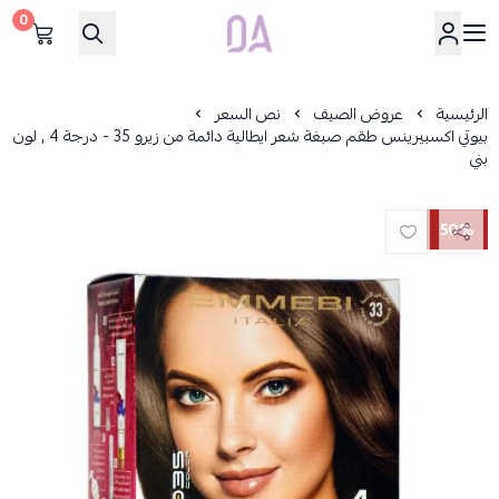
0
Dar Alamirat
الرئيسية
عروض الصيف
نص السعر
بيوتي اكسبيرينس طقم صبغة شعر ايطالية دائمة من زيرو 35 - درجة 4 , لون
بني
50%