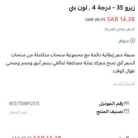
زيرو 35 - درجة 4 , لون بني
14.38 SAR
28.75 SAR
السعر شامل الضريبة
متوفر
صبغة شعر إيطالية دائمة مع مجموعة منتجات متكاملة من منتجات
الشعر التي تمنح شعرك عناية مضاعفة لتتألقي بشعر أنيق ومميز وصحي
طوال الوقت.
قراءة المزيد
المزايا:
لون بني أنيق يضفي مظهرًا أنيقًا وطبيعيًا.
تغطية كاملة للشعر الأبيض مع نتائج تدوم طويلاً.
رقم الموديل
8057158892515
تركيبة مغذية تحافظ على نعومة ولمعان الشعر.
تصنيف المنتج
نص السعر
مجموعة متكاملة تغذي الشعر بعد صبغه وتحميه من التلف.
مكونات المنتج: