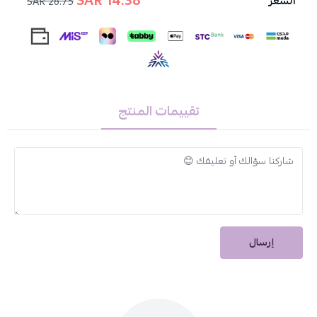
14.38 SAR
السعر
28.75 SAR
تركيبة ثورية غنية بالسيراميد والبرو بروتين ومُركب كومبلكس للإصلاح
الفوري، تغذي الشعر وتعزز صحة فروة الرأس
مكونات العبوة:
1- كريم الصبغة الدائمة، ألوان عميقة ولامعة 50 مل
2- كريم مطهر اللون المعطر 75 مل
تقييمات المنتج
3- مركب كومبليكس لإصلاح الشعر بشكل فوري 4 مل
4- شامبو العناية مع PH ناعم بعد الصبغة 12 مل
5- ماسك مغذي للحفاظ على لون الشعر 12 مل
6- قفازات للاستخدام مرة واحدة
تعليمات هامة:
اختبار الحساسية قبل استخدام الصبغة أمر ضروري لضمان سلامتك.
إرسال
الصبغة غير مناسبة للأشخاص أقل من 16 سنة.
لا تستخدم تلك الصبغة للحواجب أو الرموش
في حال ملامسة الصبغة لعينيك عليك غسلها فورًا بالماء الجاري.