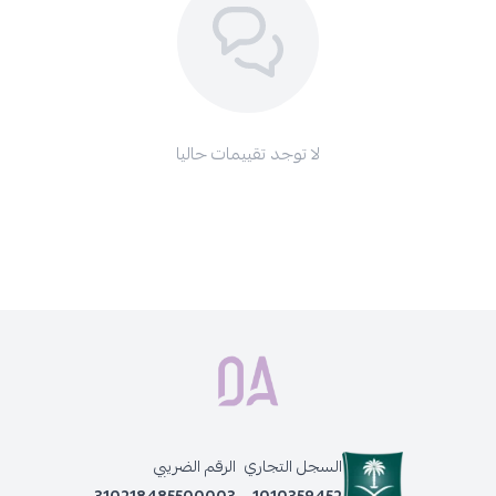
احصلي على لون شعر بني ثابت وأنيق مع
زيرو 35
بيوتي اكسبيرينس طقم
صبغة شعر إيطالية دائمة
، وانعمي بشعر صحي ولمعان يدوم طويلاً.
اطلبيه الآن واختاري كل ما تحتاجينه وأكثر من
صبغات الشعر ومستلزماتها
المختلفة.
لا توجد تقييمات حاليا
منتجات أخرى قد تعجبك أيضًا:
زيرو 35 - بيوتي اكسبيرينس طقم صبغة شعر ايطالية دائمة ، 8.1 اشقر
رمادي متوسط
زيرو 35 صبغه شعر ايطاليه , 6 MT أشقر غامق مطفي غير لامع
زيرو 35 - بيوتي اكسبيرينس طقم صبغة شعر ايطالية دائمة ، 9.12 اشقر
لؤلؤي رمادي ثلجي
السجل التجاري
الرقم الضريبي
310218485500003
1010359452