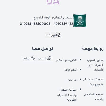
السجل التجاري
الرقم الضريبي
310218485500003
1010359452
العربية
روابط مهمة
تواصل معنا
واتساب
الهاتف
برنامج التسويق
الشروط والأحكام
بالعمولة - دار
الأميرات
نظام الولاء
سياسة الاستخدام
من نحن
والخصوصية
سياسة الضمان
سياسة الاسترجاع
والصيانة للأـجهزة
والإلغاء
الكهربائية