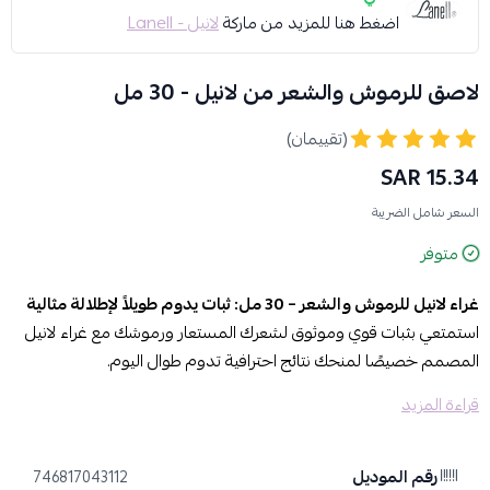
اضغط هنا للمزيد من ماركة
لانيل - Lanell
لاصق للرموش والشعر من لانيل - 30 مل
(تقييمان)
15.34 SAR
السعر شامل الضريبة
متوفر
غراء لانيل للرموش والشعر – 30 مل: ثبات يدوم طويلاً لإطلالة مثالية
استمتعي بثبات قوي وموثوق لشعرك المستعار ورموشك مع غراء لانيل
المصمم خصيصًا لمنحك نتائج احترافية تدوم طوال اليوم.
قراءة المزيد
مميزات غراء لانيل:
ثبات فائق للرموش والشعر:
يضمن تثبيتًا طويل الأمد للرموش
الاصطناعية والشعر المستعار أو الوصلات.
رقم الموديل
746817043112