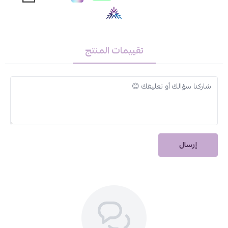
تصميم بقطر 14.2 مم يمنح تغطية جذابة للعين
طريقة الاستخدام:
تقييمات المنتج
اغسلي اليدين جيداً قبل لمس العدسات
ضعي العدسة بلطف على العين
لا تتجاوزي 8 ساعات ارتداء يومياً
احفظي العدسات في محلول معقم بعد الاستخدام
الختام:
إرسال
اختاري عدسات ذهب اليومية للحصول على مظهر طبيعي أنيق وراحة
تدوم طوال اليوم بإطلالة تبرز جمال عينيك بثقة.