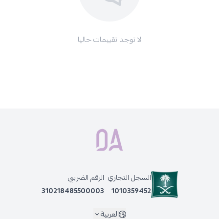
لا توجد تقييمات حاليا
السجل التجاري
الرقم الضريبي
310218485500003
1010359452
العربية