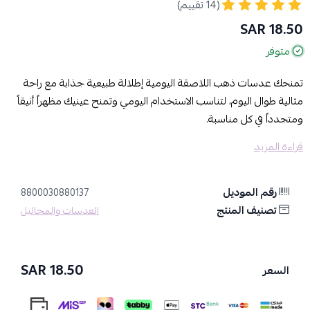
(14 تقييم)
18.50 SAR
متوفر
تمنحك عدسات ذهب اللاصقة اليومية إطلالة طبيعية جذابة مع راحة
مثالية طوال اليوم، لتناسب الاستخدام اليومي وتمنح عينيك مظهراً أنيقاً
ومتجدداً في كل مناسبة.
قراءة المزيد
المميزات والفوائد:
تصميم طبيعي يعزز جمال العين بشكل ناعم وجذاب
رقم الموديل
8800030880137
راحة عالية تناسب الارتداء اليومي حتى 8 ساعات
تصنيف المنتج
العدسات والمحاليل
عدسات لينة وخفيفة سهلة الاستخدام
نسبة ترطيب مناسبة تساعد على راحة العين
تعقيم عالي لضمان أمان الاستخدام
18.50 SAR
السعر
مصنوعة من مادة Polymacon لمرونة ونعومة مثالية
نسبة ماء متوازنة (38%) للحفاظ على ترطيب العين